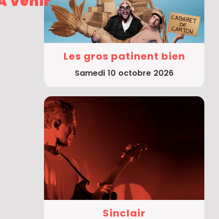
À venir
Les gros patinent bien
samedi 10 octobre 2026
Sinclair