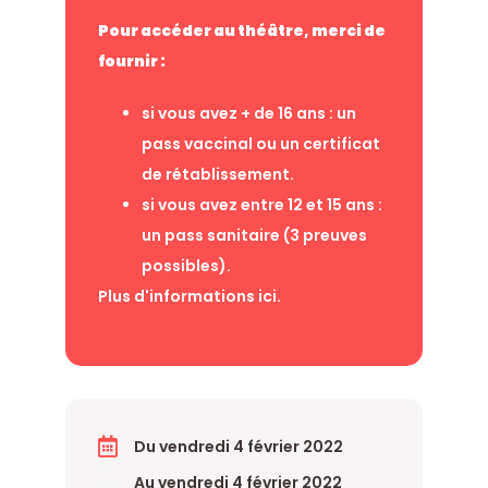
Pour accéder au théâtre, merci de
fournir :
si vous avez + de 16 ans : un
pass vaccinal ou un certificat
de rétablissement.
si vous avez entre 12 et 15 ans :
un pass sanitaire (3 preuves
possibles).
Plus d'informations ici
.
Du vendredi 4 février 2022
Au vendredi 4 février 2022