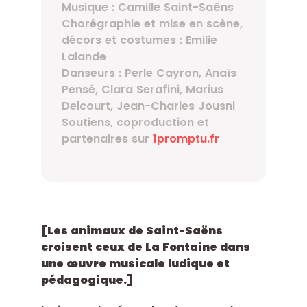
Musique : Camille Saint-Saëns
Chorégraphie et mise en scène,
décors et costumes : Emilie
Lalande
Danseurs : Perle Cayron, Anaïs
Pensé, Clara Serafini, Marius
Delcourt, Jean-Charles Jousni
Soutiens, coproduction et
partenaires sur
1promptu.fr
[Les animaux de Saint-Saëns
croisent ceux de La Fontaine dans
une œuvre musicale ludique et
pédagogique.]