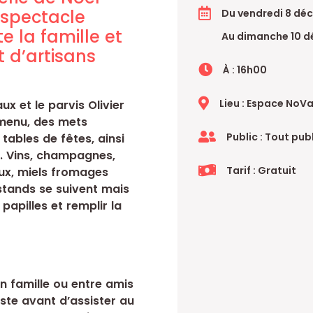
 spectacle
Du vendredi 8 dé
te la famille et
Au dimanche 10 
 d’artisans
À : 16h00
Lieu : Espace NoV
ux et le parvis Olivier
 menu, des mets
Public : Tout pub
tables de fêtes, ainsi
. Vins, champagnes,
Tarif : Gratuit
naux, miels fromages
 stands se suivent mais
apilles et remplir la
n famille ou entre amis
uste avant d’assister au