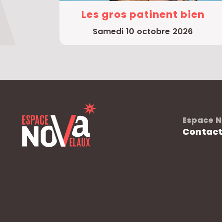
Les gros patinent bien
samedi 10 octobre 2026
Espace N
Contac
[elfsight_cookie_consent id="1"]