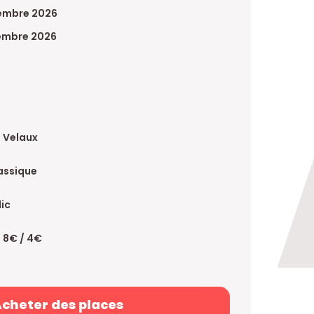
vembre 2026
embre 2026
a Velaux
lassique
lic
/ 8€ / 4€
cheter des places