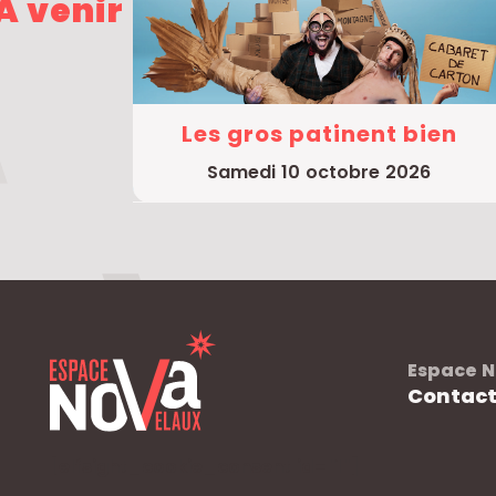
À venir
Les gros patinent bien
samedi 10 octobre 2026
Espace N
Contac
[elfsight_cookie_consent id="1"]